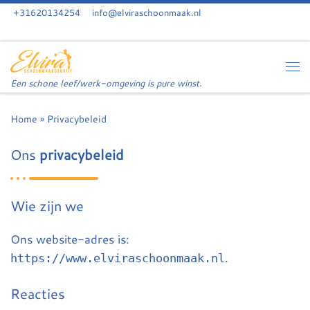
+31620134254
info@elviraschoonmaak.nl
Skip to content
Me
Een schone leef/werk-omgeving is pure winst.
Home
»
Privacybeleid
Ons
privacybeleid
Wie zijn we
Ons website-adres is:
.
https://www.elviraschoonmaak.nl
Reacties